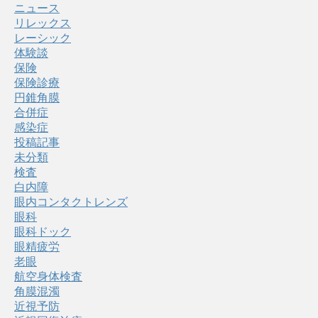
ニュース
リレックス
レーシック
体験談
保険
保険診療
円錐角膜
合併症
感染症
投稿記事
未分類
検査
白内障
眼内コンタクトレンズ
眼科
眼科ドック
眼精疲労
老眼
航空身体検査
角膜混濁
近視予防