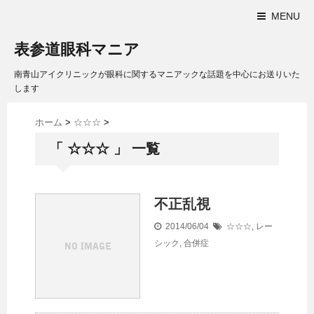
MENU
表参道眼科マニア
南青山アイクリニックが眼科に関するマニアックな話題を中心にお送りいた
します
ホーム
>
☆☆☆
>
「 ☆☆☆ 」 一覧
不正乱視
2014/06/04
☆☆☆
,
レー
シック
,
合併症