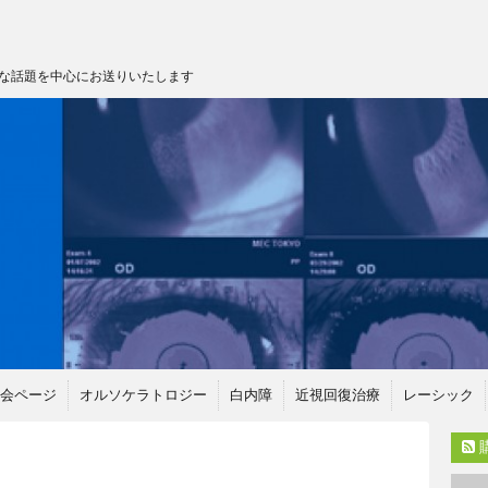
な話題を中心にお送りいたします
会ページ
オルソケラトロジー
白内障
近視回復治療
レーシック