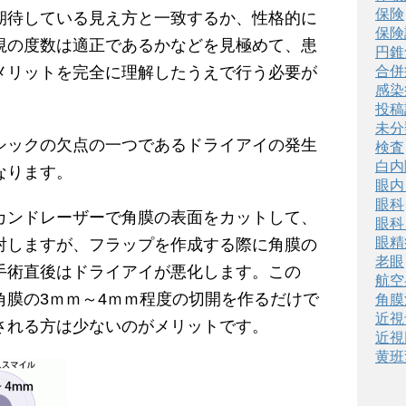
保険
期待している見え方と一致するか、性格的に
保険
視の度数は適正であるかなどを見極めて、患
円錐
メリットを完全に理解したうえで行う必要が
合併
感染
投稿
未分
シックの欠点の一つであるドライアイの発生
検査
白内
なります。
眼内
眼科
カンドレーザーで角膜の表面をカットして、
眼科
眼精
射しますが、フラップを作成する際に角膜の
老眼
手術直後はドライアイが悪化します。この
航空
角膜の3ｍｍ～4ｍｍ程度の切開を作るだけで
角膜
近視
される方は少ないのがメリットです。
近視
黄班