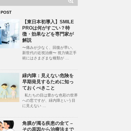
 POST
【東日本初導入】SMILE
PROは何がすごい？特
徴・効果などを専門家が
解説
〜痛みが少なく、回復が早い、
新世代の近視治療〜 視力矯正手
術にはさまざまな種類が …
緑内障：見えない危険を
早期発見するために知っ
ておくべきこと
私たちの目は豊かな色彩の世界
への窓ですが、緑内障という目
に見えない …
角膜が濁る疾患の全て –
その原因から治療法まで