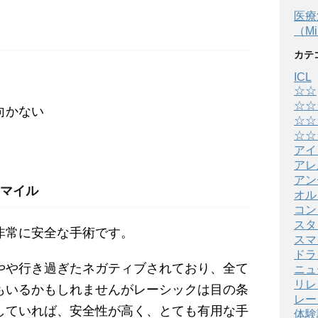
医療
（Min
カテ
ICL
☆☆
☆☆
向かない
☆☆
☆☆
アイ
アレ
アン
マイル
オル
コン
スタ
非常に安全な手術です。
スマ
ドラ
やや行き過ぎたネガティブされており、全て
ニュ
リレ
もいるかもしれませんがレーシックは目の条
レー
していれば、安全性が高く、とても有用な手
体験