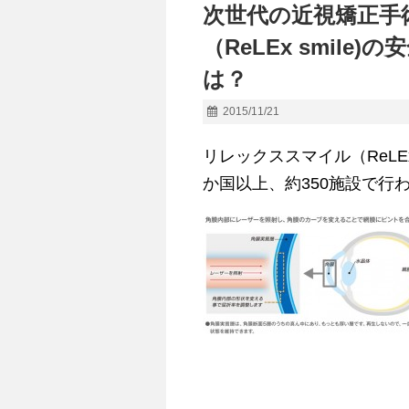
次世代の近視矯正手
（ReLEx smil
は？
2015/11/21
リレックススマイル（ReLEx
か国以上、約350施設で行