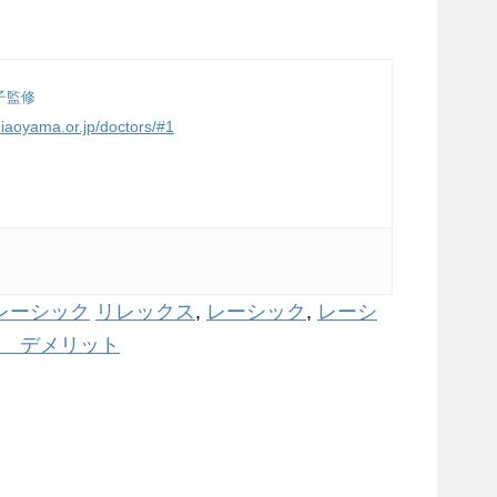
子監修
miaoyama.or.jp/doctors/#1
レーシック
リレックス
,
レーシック
,
レーシ
 デメリット