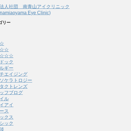
法人社団 南青山アイクリニック
amiaoyama Eye Clinic)
ゴリー
☆
☆☆
☆☆☆
ドック
ルギー
チエイジング
ソケラトロジー
タクトレンズ
ッフブログ
イル
イアイ
ース
ックス
シック
談