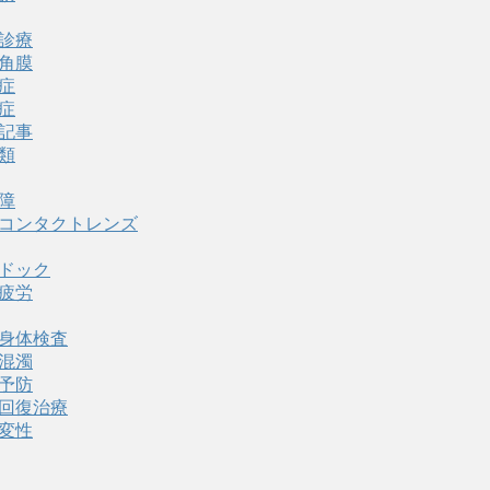
診療
角膜
症
症
記事
類
障
コンタクトレンズ
ドック
疲労
身体検査
混濁
予防
回復治療
変性