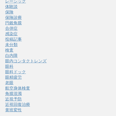
レーシック
体験談
保険
保険診療
円錐角膜
合併症
感染症
投稿記事
未分類
検査
白内障
眼内コンタクトレンズ
眼科
眼科ドック
眼精疲労
老眼
航空身体検査
角膜混濁
近視予防
近視回復治療
黄班変性