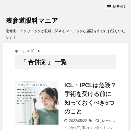
MENU
表参道眼科マニア
南青山アイクリニックが眼科に関するマニアックな話題を中心にお送りいた
します
ホーム
>
ICL
>
「 合併症 」 一覧
ICL・IPCLは危険？
手術を受ける前に
知っておくべき5つ
のこと
2022/05/22
ICL
,
レーシッ
ク
,
合併症
,
眼内コンタクトレン