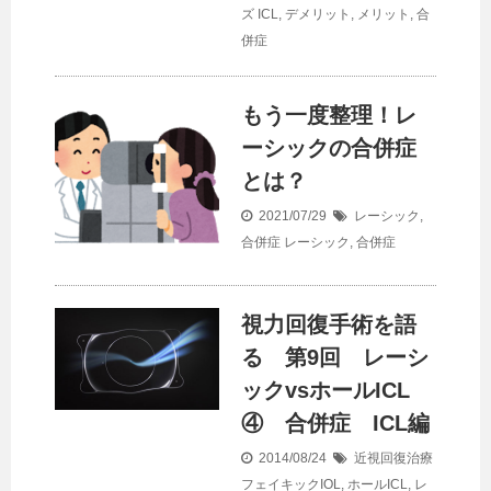
ズ
ICL
,
デメリット
,
メリット
,
合
併症
もう一度整理！レ
ーシックの合併症
とは？
2021/07/29
レーシック
,
合併症
レーシック
,
合併症
視力回復手術を語
る 第9回 レーシ
ックvsホールICL
④ 合併症 ICL編
2014/08/24
近視回復治療
フェイキックIOL
,
ホールICL
,
レ