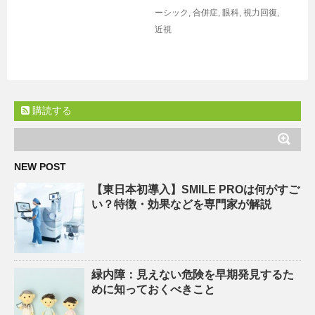
ーシック
,
合併症
,
眼科
,
視力回復
,
近視
購読する
NEW POST
【東日本初導入】SMILE PROは何がすご
い？特徴・効果などを専門家が解説
緑内障：見えない危険を早期発見するた
めに知っておくべきこと