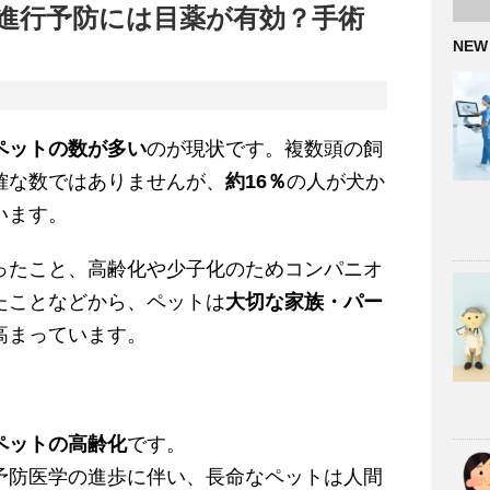
進行予防には目薬が有効？手術
NEW
ペットの数が多い
のが現状です。複数頭の飼
確な数ではありませんが、
約16％
の人が犬か
います。
ったこと、高齢化や少子化のためコンパニオ
たことなどから、ペットは
大切な家族・パー
高まっています。
ペットの高齢化
です。
予防医学の進歩に伴い、長命なペットは人間