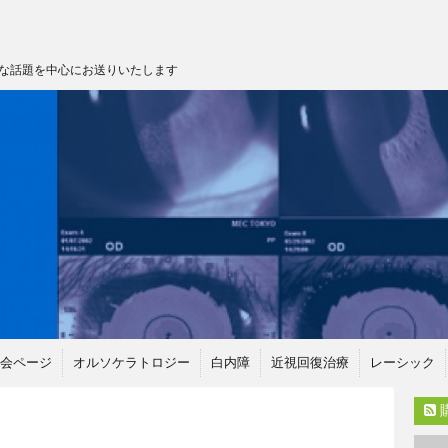
な話題を中心にお送りいたします
会ページ
オルソケラトロジー
白内障
近視回復治療
レーシック