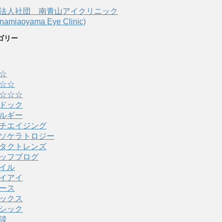
法人社団 南青山アイクリニック
amiaoyama Eye Clinic)
ゴリー
☆
☆☆
☆☆☆
ドック
ルギー
チエイジング
ソケラトロジー
タクトレンズ
ッフブログ
イル
イアイ
ース
ックス
シック
談