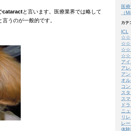
医療
で
cataract
と言います。医療業界では略して
（Min
と言うのが一般的です。
カテ
ICL
☆☆
☆☆
☆☆
☆☆
アイ
アレ
アン
オル
コン
スタ
スマ
ドラ
ニュ
リレ
レー
体験