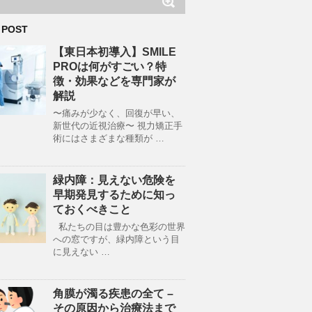
 POST
【東日本初導入】SMILE
PROは何がすごい？特
徴・効果などを専門家が
解説
〜痛みが少なく、回復が早い、
新世代の近視治療〜 視力矯正手
術にはさまざまな種類が …
緑内障：見えない危険を
早期発見するために知っ
ておくべきこと
私たちの目は豊かな色彩の世界
への窓ですが、緑内障という目
に見えない …
角膜が濁る疾患の全て –
その原因から治療法まで