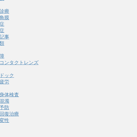
診療
角膜
症
症
記事
類
障
コンタクトレンズ
ドック
疲労
身体検査
混濁
予防
回復治療
変性