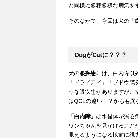
と同様に多種多様な病気を
そのなかで、今回は犬の
「
DogがCatに？？？
犬の
眼疾患
には、白内障以
「ドライアイ」「ブドウ膜
うな眼疾患がありますが、
はQOLの違い！？からも
「白内障」
は水晶体が濁る
ワンちゃんを見かけること
見えるようになる以前に視