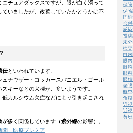
ミニチュアダックスですが、眼が白く濁って
保険
保険
していましたが、改善していたかどうかは不
円錐
合併
感染
投稿
未分
検査
？
白内
眼内
眼科
遺伝
といわれています。
眼科
シュナウザー・コッカースパニエル・ゴール
眼精
老眼
ハスキーなとの犬種が、多いようです。
航空
・低カルシウム欠症などにより引き起こされ
角膜
近視
近視
黄班
齢
が多く関係しています（
紫外線
の影響）。
新聞 医療プレミア