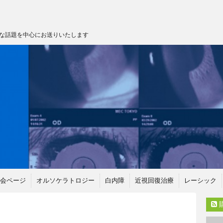
な話題を中心にお送りいたします
会ページ
オルソケラトロジー
白内障
近視回復治療
レーシック