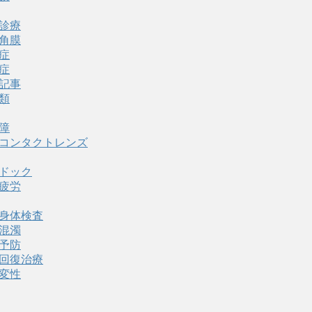
診療
角膜
症
症
記事
類
障
コンタクトレンズ
ドック
疲労
身体検査
混濁
予防
回復治療
変性