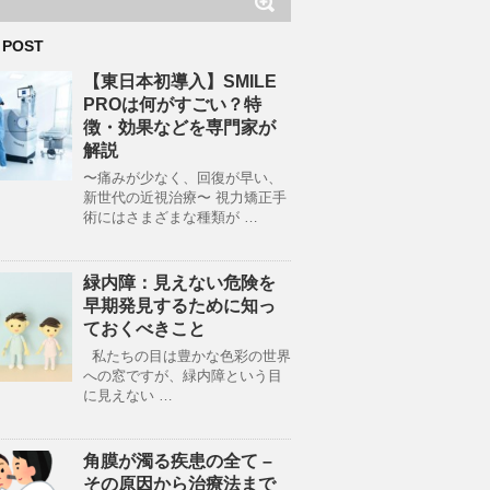
 POST
【東日本初導入】SMILE
PROは何がすごい？特
徴・効果などを専門家が
解説
〜痛みが少なく、回復が早い、
新世代の近視治療〜 視力矯正手
術にはさまざまな種類が …
緑内障：見えない危険を
早期発見するために知っ
ておくべきこと
私たちの目は豊かな色彩の世界
への窓ですが、緑内障という目
に見えない …
角膜が濁る疾患の全て –
その原因から治療法まで