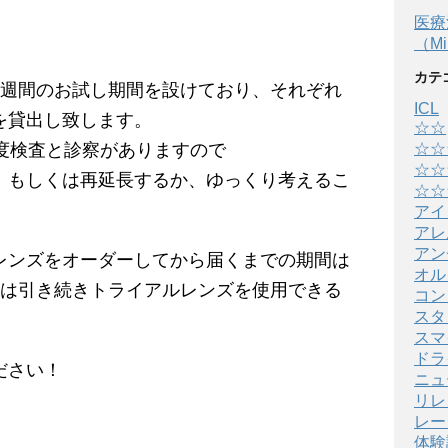
医療
（Min
カテ
1週間のお試し期間を設けており、それぞれ
ICL
を貸出し致します。
☆☆
度検査と診察がありますので
☆☆
☆☆
、もしくは再延長するか、ゆっくり考えるこ
☆☆
アイ
アレ
アン
レンズをオーダーしてから届くまでの期間は
オル
中は引き続きトライアルレンズを使用できる
コン
スタ
スマ
ドラ
ださい！
ニュ
リレ
レー
体験