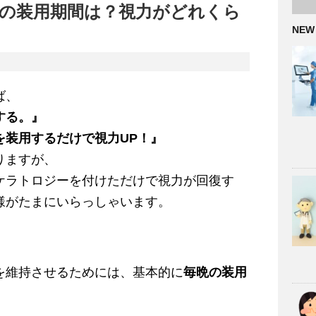
の装用期間は？視力がどれくら
NEW
ば、
する。』
を装用するだけで視力UP！』
りますが、
ケラトロジーを付けただけで視力が回復す
様がたまにいらっしゃいます。
を維持させるためには、基本的に
毎晩の装用