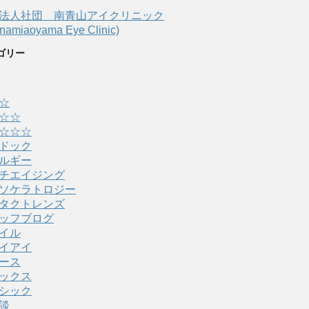
法人社団 南青山アイクリニック
amiaoyama Eye Clinic)
ゴリー
☆
☆☆
☆☆☆
ドック
ルギー
チエイジング
ソケラトロジー
タクトレンズ
ッフブログ
イル
イアイ
ース
ックス
シック
談