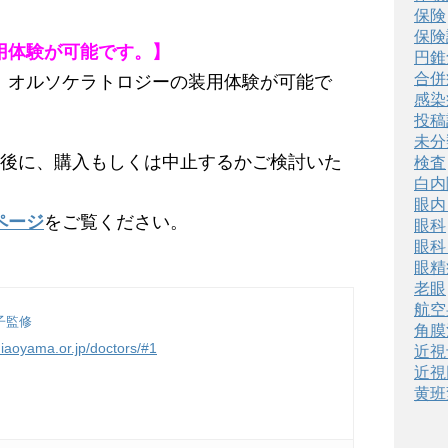
保険
保険
用体験が可能です。】
円錐
合併
、オルソケラトロジーの装用体験が可能で
感染
投稿
未分
た後に、購入もしくは中止するかご検討いた
検査
白内
眼内
ページ
をご覧ください。
眼科
眼科
眼精
老眼
航空
子監修
角膜
miaoyama.or.jp/doctors/#1
近視
近視
黄班