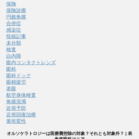
保険
保険診療
円錐角膜
合併症
感染症
投稿記事
未分類
検査
白内障
眼内コンタクトレンズ
眼科
眼科ドック
眼精疲労
老眼
航空身体検査
角膜混濁
近視予防
近視回復治療
黄班変性
オルソケラトロジーは医療費控除の対象？それとも対象外？ | 表